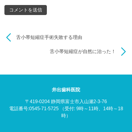
舌小帯短縮症手術失敗する理由
舌小帯短縮症が自然に治った！
井出歯科医院
〒419-0204 静岡県富士市入山瀬2-3-76
電話番号:0545-71-5725
（受付: 9時～11時、14時～18
時）