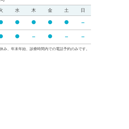
火
水
木
金
土
日
開
開
開
開
開
休
院
院
院
院
院
診
開
開
開
休
休
休
院
院
院
診
診
診
休み、年末年始、診療時間内での電話予約のみです。