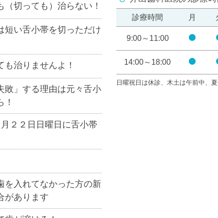
も（切っても）治らない！
診療時間
月
は短い舌小帯を切っただけ
9:00～11:00
開
院
14:00～18:00
ても治りませんよ！
開
院
日曜祝日は休診、木土は午前中、夏
失敗」する理由は元々舌小
ら！
２月２２日日曜日に舌小帯
歯を入れてなかった方の新
合があります