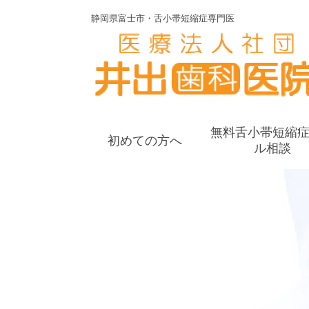
静岡県富士市・舌小帯短縮症専門医
無料舌小帯短縮
初めての方へ
ル相談