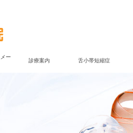
症メー
診療案内
舌小帯短縮症